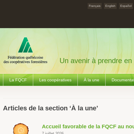
Français
English
Español
Un avenir à prendre en
La FQCF
Les coopératives
À la une
Documentat
Articles de la section ‘À la une’
Accueil favorable de la FQCF au 
7 juillet 2026