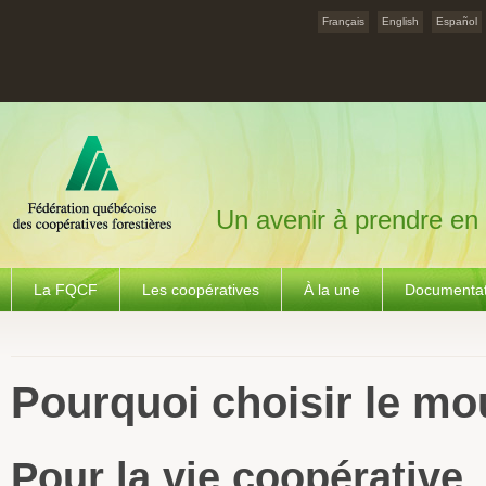
Français
English
Español
Un avenir à prendre en
La FQCF
Les coopératives
À la une
Documentat
Pourquoi choisir le m
Pour la vie coopérative