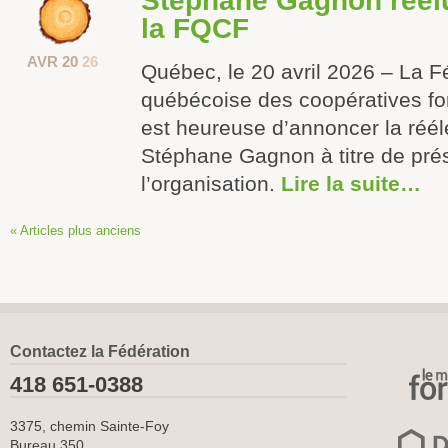
Stéphane Gagnon réélu
la FQCF
AVR 20
26
Québec, le 20 avril 2026 – La F
québécoise des coopératives fo
est heureuse d’annoncer la réél
Stéphane Gagnon à titre de pré
l’organisation.
Lire la suite…
« Articles plus anciens
Contactez la Fédération
418 651-0388
3375, chemin Sainte-Foy
Bureau 350