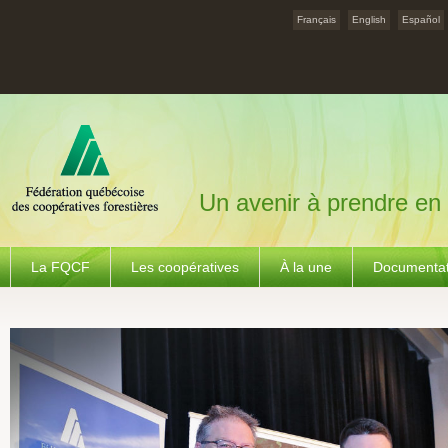
Français
English
Español
Un avenir à prendre en
La FQCF
Les coopératives
À la une
Documentat