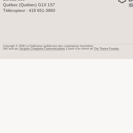
Québec (Québec) G1X 1S7
Télécopieur : 418 651-3860
Copyright © 2026 La Fédération québécoise des coopératives forestières.
Site web par
Jacques Choquette Communications
à partir d’un theme de
The Theme Foundry