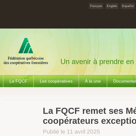
Français
English
Español
Un avenir à prendre en
La FQCF
Les coopératives
À la une
Documentat
La FQCF remet ses Mér
coopérateurs excepti
Publié le 11 avril 2025