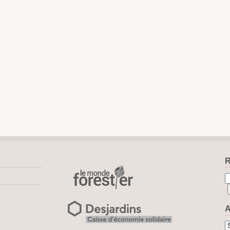
R
A
Ar
pa