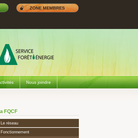
ZONE MEMBRES
ctivités
Nous joindre
a FQCF
Le réseau
Fonctionnement