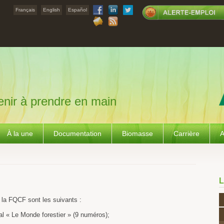
Français
English
Español
nir à prendre en main
À la une
Documentation
Biomasse
Carrière
A
L
e la FQCF sont les suivants :
al « Le Monde forestier » (9 numéros);