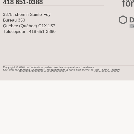
418 651-0388
3375, chemin Sainte-Foy
Bureau 350
Québec (Québec) G1X 1S7
Télécopieur : 418 651-3860
Copyright © 2026 La Fédération québécoise des coopératives forestières.
Site web par
Jacques Choquette Communications
à partir d’un theme de
The Theme Foundry