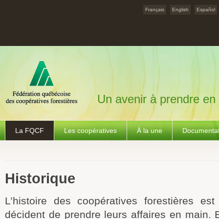
Français
English
Español
Un avenir à prendre en
La FQCF
Les coopératives
À la une
Documentat
Historique
L’histoire des coopératives forestières es
décident de prendre leurs affaires en main.