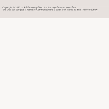
Copyright © 2026 La Fédération québécoise des coopératives forestières.
Site web par
Jacques Choquette Communications
à partir d’un theme de
The Theme Foundry