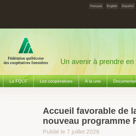
Français
English
Español
Un avenir à prendre en
La FQCF
Les coopératives
À la une
Documentat
Accueil favorable de 
nouveau programme
Publié le 7 juillet 2026