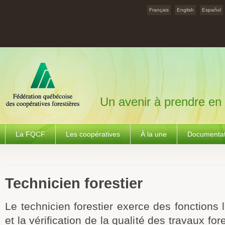
Français
English
Español
Un avenir à prendre en
La FQCF
Les coopératives
À la une
Documentat
Technicien forestier
Le technicien forestier exerce des fonctions l
et la vérification de la qualité des travaux fore