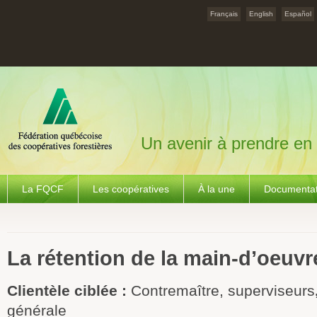
Français
English
Español
Un avenir à prendre en
La FQCF
Les coopératives
À la une
Documentat
La rétention de la main-d’oeuvr
Clientèle ciblée :
Contremaître, superviseurs
générale