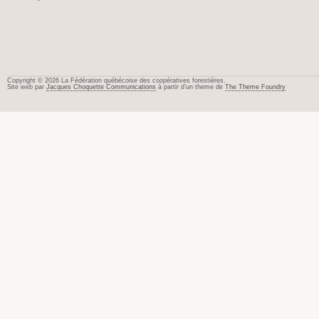
Copyright © 2026 La Fédération québécoise des coopératives forestières.
Site web par
Jacques Choquette Communications
à partir d’un theme de
The Theme Foundry