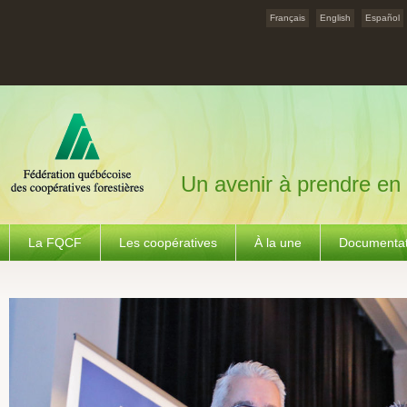
Français
English
Español
Un avenir à prendre en
La FQCF
Les coopératives
À la une
Documentat