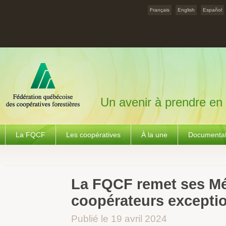
Français
English
Español
Un avenir à prendre en
La FQCF
Les coopératives
À la une
Documentat
La FQCF remet ses Mér
coopérateurs excepti
Publié le 19 avril 2024