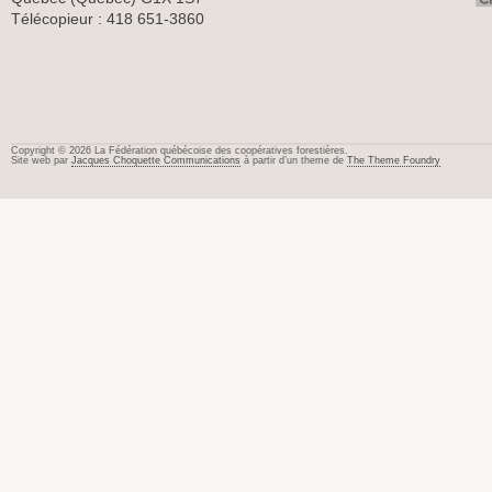
Télécopieur : 418 651-3860
Copyright © 2026 La Fédération québécoise des coopératives forestières.
Site web par
Jacques Choquette Communications
à partir d’un theme de
The Theme Foundry