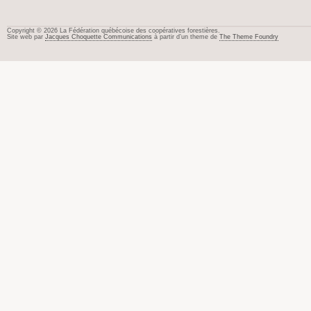
Copyright © 2026 La Fédération québécoise des coopératives forestières.
Site web par
Jacques Choquette Communications
à partir d’un theme de
The Theme Foundry