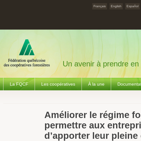
Français
English
Español
Un avenir à prendre en
La FQCF
Les coopératives
À la une
Documentat
Améliorer le régime fo
permettre aux entrepri
d’apporter leur pleine